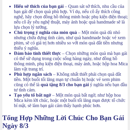
Hiểu sở thích của bạn gái
– Quan sát sở thích, nhu cầu của
bạn gái để chọn quà phù hợp. Ví dụ, nếu cô ấy thích công
nghệ, hãy chọn đồng hồ thông minh hoặc phụ kiện điện thoại;
nếu cô ấy yêu nghệ thuật, máy ảnh hoặc quà handmade sẽ là
lựa chọn lý tưởng.
Chú trọng ý nghĩa của món quà
– Một món quà dù nhỏ
nhưng chứa đựng tình cảm, như quà handmade hoặc vé xem
phim, sẽ có giá trị hơn nhiều so với món quà đắt tiền nhưng
thiếu ý nghĩa.
Đảm bảo tính thiết thực
– Chọn những món quà mà bạn gái
có thể sử dụng trong cuộc sống hàng ngày, như đồng hồ
thông minh, phụ kiện điện thoại, máy ảnh, hoặc hộp hoa Mica
làm vật trang trí.
Phù hợp ngân sách
– Không nhất thiết phải chọn quà đắt
tiền. Một buổi tối lãng mạn tự chuẩn bị hoặc vé xem phim
cũng có thể là
quà tặng 8/3 cho bạn gái
ý nghĩa nếu bạn đầu
tư tình cảm.
Tạo yếu tố bất ngờ
– Một món quà bất ngờ, như hộp hoa
Mica kèm lời chúc, hoặc một buổi tối lãng mạn được tổ chức
bí mật, sẽ làm bạn gái cảm thấy hạnh phúc hơn.
Tổng Hợp Những Lời Chúc Cho Bạn Gái
Ngày 8/3