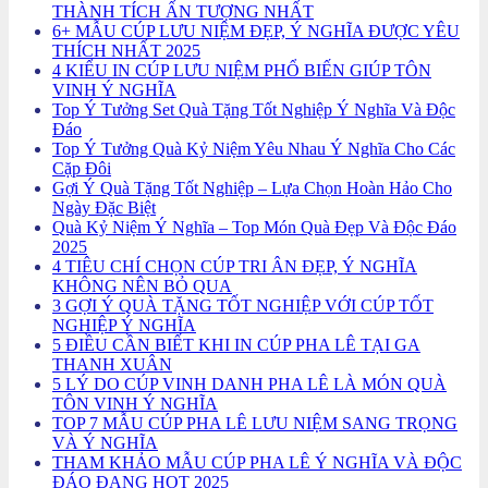
THÀNH TÍCH ẤN TƯỢNG NHẤT
6+ MẪU CÚP LƯU NIỆM ĐẸP, Ý NGHĨA ĐƯỢC YÊU
THÍCH NHẤT 2025
4 KIỂU IN CÚP LƯU NIỆM PHỔ BIẾN GIÚP TÔN
VINH Ý NGHĨA
Top Ý Tưởng Set Quà Tặng Tốt Nghiệp Ý Nghĩa Và Độc
Đáo
Top Ý Tưởng Quà Kỷ Niệm Yêu Nhau Ý Nghĩa Cho Các
Cặp Đôi
Gợi Ý Quà Tặng Tốt Nghiệp – Lựa Chọn Hoàn Hảo Cho
Ngày Đặc Biệt
Quà Kỷ Niệm Ý Nghĩa – Top Món Quà Đẹp Và Độc Đáo
2025
4 TIÊU CHÍ CHỌN CÚP TRI ÂN ĐẸP, Ý NGHĨA
KHÔNG NÊN BỎ QUA
3 GỢI Ý QUÀ TẶNG TỐT NGHIỆP VỚI CÚP TỐT
NGHIỆP Ý NGHĨA
5 ĐIỀU CẦN BIẾT KHI IN CÚP PHA LÊ TẠI GA
THANH XUÂN
5 LÝ DO CÚP VINH DANH PHA LÊ LÀ MÓN QUÀ
TÔN VINH Ý NGHĨA
TOP 7 MẪU CÚP PHA LÊ LƯU NIỆM SANG TRỌNG
VÀ Ý NGHĨA
THAM KHẢO MẪU CÚP PHA LÊ Ý NGHĨA VÀ ĐỘC
ĐÁO ĐANG HOT 2025