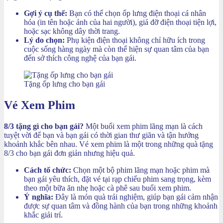
Gợi ý cụ thể:
Bạn có thể chọn ốp lưng điện thoại cá nhân
hóa (in tên hoặc ảnh của hai người), giá đỡ điện thoại tiện lợi,
hoặc sạc không dây thời trang.
Lý do chọn:
Phụ kiện điện thoại không chỉ hữu ích trong
cuộc sống hàng ngày mà còn thể hiện sự quan tâm của bạn
đến sở thích công nghệ của bạn gái.
Tặng ốp lưng cho bạn gái
Vé Xem Phim
8/3 tặng gì cho bạn gái?
Một buổi xem phim lãng mạn là cách
tuyệt vời để bạn và bạn gái có thời gian thư giãn và tận hưởng
khoảnh khắc bên nhau. Vé xem phim là một trong những quà tặng
8/3 cho bạn gái đơn giản nhưng hiệu quả.
Cách tổ chức:
Chọn một bộ phim lãng mạn hoặc phim mà
bạn gái yêu thích, đặt vé tại rạp chiếu phim sang trọng, kèm
theo một bữa ăn nhẹ hoặc cà phê sau buổi xem phim.
Ý nghĩa:
Đây là món quà trải nghiệm, giúp bạn gái cảm nhận
được sự quan tâm và đồng hành của bạn trong những khoảnh
khắc giải trí.