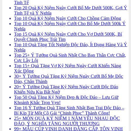
Tinh Tế
Top 20 Quà Kỷ Niệm Ngày Cưới Bố Mẹ Dưới 500K, Gợi Ý
Tinh Tế và Ý Nghĩa
Top 10 Quà Kỷ Niệm Ngày Cưới Cho Chồng Cảm Động
Top 10 Quà Kỷ Niệm Ngày Cưới Cho Bố Mẹ Dưới 500k Ý
Nghĩa
Top 15 Quà Kỷ Niệm Ngày Cưới Cho Vợ Dưới 500K, Bí
Quyết Chinh Phục Trái Tim
Top 10 Quà Tặng Tốt Nghiệp Độc Đáo, Ít Đụng Hàng Và Ý
Nghĩa
Top 25+ Ý Tưởng Quà Sinh Nhật Cho Bạn Thân Cực Chất,
Cực Lầy Lội
Top 15+ Quà Tặng Vợ Kỷ Niệm Ngày Cưới Khiến Nàng
Xúc Động
30+ Ý Tưởng Quà Tặng Kỷ Niệm Ngày Cưới Bố Mẹ Độc
Đáo, Chân Thành
20+ Ý Tưởng Quà Tặng Kỷ Niệm Ngày Cưới Độc Đáo
Khiến Nửa Kia Bất Ngờ
Top 50 Quà Tặng Kỷ Niệm Đẹp & Độc Đáo – Lưu Giữ
Khoảnh Khắc Trọn Vẹn!
Top 16 Ý Tưởng Quà Tặng Sinh Nhật Bạn Trai Độc Đáo –
Bí Kíp Từ Một Cô Gái “Chinh Phục” Thành Công!
25+ MÓN QUÀ KỶ NIỆM 1 NĂM YÊU NHAU ĐỘC
ĐÁO, Ý NGHĨA TẶNG NGƯỜI THƯƠNG
99+ MẪU CÚP VINH DANH ĐẲNG CẤP, TÔN VINH