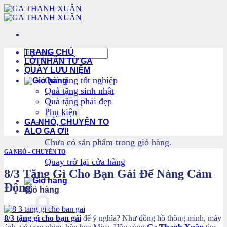
Bỏ
qua
nội
dung
Tìm
TRANG CHỦ
kiếm:
LỜI NHẮN TỪ GA
QUẦY LƯU NIỆM
Quà tặng tốt nghiệp
Quà tặng sinh nhật
Quà tặng phái đẹp
Phụ kiện
GA NHỎ, CHUYỆN TO
ALO GA ƠI!
Chưa có sản phẩm trong giỏ hàng.
GA NHỎ - CHUYỆN TO
Quay trở lại cửa hàng
8/3 Tặng Gì Cho Bạn Gái Để Nàng Cảm
Động
Giỏ hàng
8/3 tặng gì cho bạn gái
để ý nghĩa? Như đồng hồ thông minh, máy