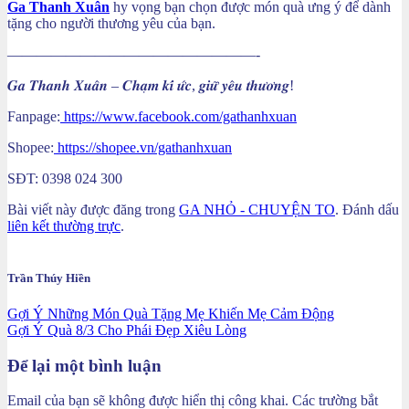
Ga Thanh Xuân
hy vọng bạn chọn được món quà ưng ý để dành
tặng cho người thương yêu của bạn.
—————————————————-
𝑮𝒂 𝑻𝒉𝒂𝒏𝒉 𝑿𝒖𝒂̂𝒏 – 𝑪𝒉𝒂̣𝒎 𝒌𝒊́ 𝒖̛́𝒄, 𝒈𝒊𝒖̛̃ 𝒚𝒆̂𝒖 𝒕𝒉𝒖̛𝒐̛𝒏𝒈!
Fanpage:
https://www.facebook.com/gathanhxuan
Shopee:
https://shopee.vn/gathanhxuan
SĐT: 0398 024 300
Bài viết này được đăng trong
GA NHỎ - CHUYỆN TO
. Đánh dấu
liên kết thường trực
.
Trần Thúy Hiền
Gợi Ý Những Món Quà Tặng Mẹ Khiến Mẹ Cảm Động
Gợi Ý Quà 8/3 Cho Phái Đẹp Xiêu Lòng
Để lại một bình luận
Email của bạn sẽ không được hiển thị công khai.
Các trường bắt