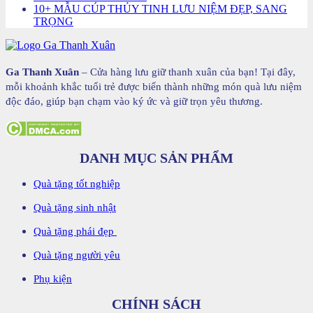
10+ MẪU CÚP THỦY TINH LƯU NIỆM ĐẸP, SANG
TRỌNG
Ga Thanh Xuân
– Cửa hàng lưu giữ thanh xuân của bạn! Tại đây,
mỗi khoảnh khắc tuổi trẻ được biến thành những món quà lưu niệm
độc đáo, giúp bạn chạm vào ký ức và giữ trọn yêu thương.
DANH MỤC SẢN PHẨM
Quà tặng tốt nghiệp
Quà tặng sinh nhật
Quà tặng phái đẹp
Quà tặng người yêu
Phụ kiện
CHÍNH SÁCH