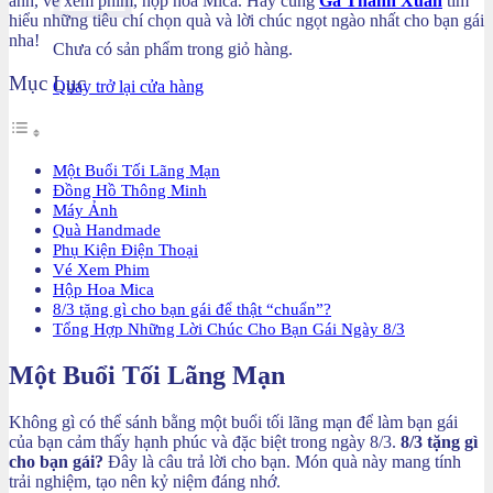
ảnh, vé xem phim, hộp hoa Mica. Hãy cùng
Ga Thanh Xuân
tìm
hiểu những tiêu chí chọn quà và lời chúc ngọt ngào nhất cho bạn gái
nha!
Chưa có sản phẩm trong giỏ hàng.
Mục Lục
Quay trở lại cửa hàng
Một Buổi Tối Lãng Mạn
Đồng Hồ Thông Minh
Máy Ảnh
Quà Handmade
Phụ Kiện Điện Thoại
Vé Xem Phim
Hộp Hoa Mica
8/3 tặng gì cho bạn gái để thật “chuẩn”?
Tổng Hợp Những Lời Chúc Cho Bạn Gái Ngày 8/3
Một Buổi Tối Lãng Mạn
Không gì có thể sánh bằng một buổi tối lãng mạn để làm bạn gái
của bạn cảm thấy hạnh phúc và đặc biệt trong ngày 8/3.
8/3 tặng gì
cho bạn gái?
Đây là câu trả lời cho bạn. Món quà này mang tính
trải nghiệm, tạo nên kỷ niệm đáng nhớ.