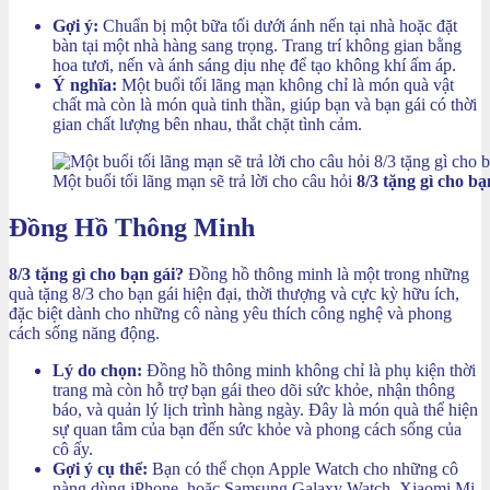
Gợi ý:
Chuẩn bị một bữa tối dưới ánh nến tại nhà hoặc đặt
bàn tại một nhà hàng sang trọng. Trang trí không gian bằng
hoa tươi, nến và ánh sáng dịu nhẹ để tạo không khí ấm áp.
Ý nghĩa:
Một buổi tối lãng mạn không chỉ là món quà vật
chất mà còn là món quà tinh thần, giúp bạn và bạn gái có thời
gian chất lượng bên nhau, thắt chặt tình cảm.
Một buổi tối lãng mạn sẽ trả lời cho câu hỏi
8/3 tặng gì cho bạ
Đồng Hồ Thông Minh
8/3 tặng gì cho bạn gái?
Đồng hồ thông minh là một trong những
quà tặng 8/3 cho bạn gái hiện đại, thời thượng và cực kỳ hữu ích,
đặc biệt dành cho những cô nàng yêu thích công nghệ và phong
cách sống năng động.
Lý do chọn:
Đồng hồ thông minh không chỉ là phụ kiện thời
trang mà còn hỗ trợ bạn gái theo dõi sức khỏe, nhận thông
báo, và quản lý lịch trình hàng ngày. Đây là món quà thể hiện
sự quan tâm của bạn đến sức khỏe và phong cách sống của
cô ấy.
Gợi ý cụ thể:
Bạn có thể chọn Apple Watch cho những cô
nàng dùng iPhone, hoặc Samsung Galaxy Watch, Xiaomi Mi