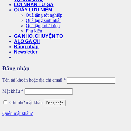
LỜI NHẮN TỪ GA
QUẦY LƯU NIỆM
Quà tặng tốt nghiệp
Quà tặng sinh nhật
Quà tặng phái đẹp
Phụ kiện
GA NHỎ, CHUYỆN TO
ALO GA ƠI!
Đăng nhập
Newsletter
Đăng nhập
Bắt
Tên tài khoản hoặc địa chỉ email
*
buộc
Bắt
Mật khẩu
*
buộc
Ghi nhớ mật khẩu
Đăng nhập
Quên mật khẩu?