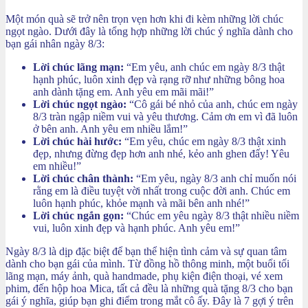
Một món quà sẽ trở nên trọn vẹn hơn khi đi kèm những lời chúc
ngọt ngào. Dưới đây là tổng hợp những lời chúc ý nghĩa dành cho
bạn gái nhân ngày 8/3:
Lời chúc lãng mạn:
“Em yêu, anh chúc em ngày 8/3 thật
hạnh phúc, luôn xinh đẹp và rạng rỡ như những bông hoa
anh dành tặng em. Anh yêu em mãi mãi!”
Lời chúc ngọt ngào:
“Cô gái bé nhỏ của anh, chúc em ngày
8/3 tràn ngập niềm vui và yêu thương. Cảm ơn em vì đã luôn
ở bên anh. Anh yêu em nhiều lắm!”
Lời chúc hài hước:
“Em yêu, chúc em ngày 8/3 thật xinh
đẹp, nhưng đừng đẹp hơn anh nhé, kẻo anh ghen đấy! Yêu
em nhiều!”
Lời chúc chân thành:
“Em yêu, ngày 8/3 anh chỉ muốn nói
rằng em là điều tuyệt vời nhất trong cuộc đời anh. Chúc em
luôn hạnh phúc, khỏe mạnh và mãi bên anh nhé!”
Lời chúc ngắn gọn:
“Chúc em yêu ngày 8/3 thật nhiều niềm
vui, luôn xinh đẹp và hạnh phúc. Anh yêu em!”
Ngày 8/3 là dịp đặc biệt để bạn thể hiện tình cảm và sự quan tâm
dành cho bạn gái của mình. Từ đồng hồ thông minh, một buổi tối
lãng mạn, máy ảnh, quà handmade, phụ kiện điện thoại, vé xem
phim, đến hộp hoa Mica, tất cả đều là những quà tặng 8/3 cho bạn
gái ý nghĩa, giúp bạn ghi điểm trong mắt cô ấy. Đây là 7 gợi ý trên