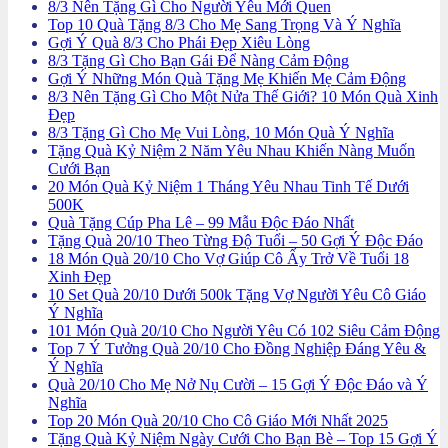
8/3 Nên Tặng Gì Cho Người Yêu Mới Quen
Top 10 Quà Tặng 8/3 Cho Mẹ Sang Trọng Và Ý Nghĩa
Gợi Ý Quà 8/3 Cho Phái Đẹp Xiêu Lòng
8/3 Tặng Gì Cho Bạn Gái Để Nàng Cảm Động
Gợi Ý Những Món Quà Tặng Mẹ Khiến Mẹ Cảm Động
8/3 Nên Tặng Gì Cho Một Nửa Thế Giới? 10 Món Quà Xinh
Đẹp
8/3 Tặng Gì Cho Mẹ Vui Lòng, 10 Món Quà Ý Nghĩa
Tặng Quà Kỷ Niệm 2 Năm Yêu Nhau Khiến Nàng Muốn
Cưới Bạn
20 Món Quà Kỷ Niệm 1 Tháng Yêu Nhau Tinh Tế Dưới
500K
Quà Tặng Cúp Pha Lê – 99 Mẫu Độc Đáo Nhất
Tặng Quà 20/10 Theo Từng Độ Tuổi – 50 Gợi Ý Độc Đáo
18 Món Quà 20/10 Cho Vợ Giúp Cô Ấy Trở Về Tuổi 18
Xinh Đẹp
10 Set Quà 20/10 Dưới 500k Tặng Vợ Người Yêu Cô Giáo
Ý Nghĩa
101 Món Quà 20/10 Cho Người Yêu Có 102 Siêu Cảm Động
Top 7 Ý Tưởng Quà 20/10 Cho Đồng Nghiệp Đáng Yêu &
Ý Nghĩa
Quà 20/10 Cho Mẹ Nở Nụ Cười – 15 Gợi Ý Độc Đáo và Ý
Nghĩa
Top 20 Món Quà 20/10 Cho Cô Giáo Mới Nhất 2025
Tặng Quà Kỷ Niệm Ngày Cưới Cho Bạn Bè – Top 15 Gợi Ý